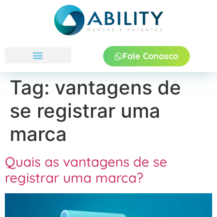
Fale Conosco
Quem Somos
Tag:
vantagens de
se registrar uma
marca
Quais as vantagens de se
registrar uma marca?